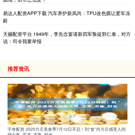
易达人配资APP下载 汽车养护新风尚：TPU改色膜让爱车冻
龄
天赐配资平台 1949年，李先念宴请新四军叛徒郭仁泰，对方
说：司令我要举报
推荐资讯
宇奇配资 2025方庄美食季7月12日开启！到“食”尚方庄感受人间
烟火气_艺术_市集_时光