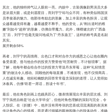
其次，他的独特帅气让人眼前一亮。内娱中，古装偶像剧男演员大多
是浓眉大眼，或是剑眉星目，而刘宇宁却与众不同，有种类似韩国演
员李俊基的魅力。他那传奇励志的形象，加上丰富的角色扮演，让观
众越看越觉得有趣，越看越爱不释手。他的变化，从“刚出道时的稚
嫩”到如今“超帅”的形象，仿佛自带魔力。此外，继檀健次的“广西蛊
王”后，刘宇宁也毫无疑问地成为了“丹东蛊王”，这样的称号真是名副
其实。
展开剩余58%
再者，刘宇宁的高情商、出色口才和对合作方的感恩之心让他在圈内
备受喜爱。曾与他合作的投资方赞誉他“吃苦耐劳，不计较琐事”。据
了解，他每年都会给合作过的投资方寄送丹东草莓，这种“礼轻情意
重”的做法令人感动。回顾他的每场直播，不难发现，他不仅情商高，
人也诚实有趣。他轻松幽默的回答常常蕴含深刻的道理，让人觉得如
沐春风，仿佛“听君一席话，胜读十年书”。
最后，他在角色刻画上也颇具匠心，微表情展现出丰富的层次感。刘
宇宁虽然自称是“社会大学毕业”，但他对角色理解的深刻与完全，令
人惊叹。在《折腰》中，他并没有用夸张的悲喜或泪流满面的表演来
传达角色内心的情感，而是通过细腻的眼神和微小的肢体动作，准确