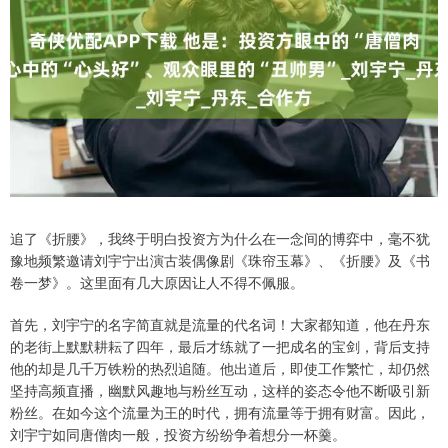
追了《折腰》，我终于明白投资方为什么在一念间的博弈中，毫不犹
豫地频繁邀请刘宇宁出演古装偶像剧《珠帘玉幕》、《折腰》及《书
卷一梦》。这里面有几大原因让人不得不佩服。
首先，刘宇宁的名字简直就是流量的代名词！大家都知道，他在丹东
的老街上默默耕耘了四年，最后才练就了一把成名的宝剑，背后支持
他的却是几千万铁粉的热烈追随。他出道后，即使工作繁忙，却仍然
坚持高频直播，幽默风趣地与粉丝互动，这样的姿态令他不断吸引新
粉丝。在如今这个流量为王的时代，拥有流量等于拥有财富。因此，
刘宇宁如同唐僧肉一般，投资方纷纷争着想分一杯羹。