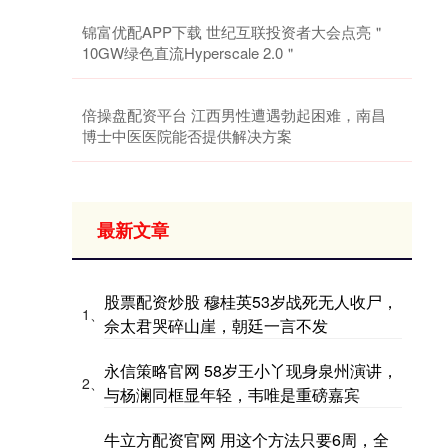
锦富优配APP下载 世纪互联投资者大会点亮＂
10GW绿色直流Hyperscale 2.0＂
倍操盘配资平台 江西男性遭遇勃起困难，南昌
博士中医医院能否提供解决方案
最新文章
股票配资炒股 穆桂英53岁战死无人收尸，
1、
佘太君哭碎山崖，朝廷一言不发
永信策略官网 58岁王小丫现身泉州演讲，
2、
与杨澜同框显年轻，韦唯是重磅嘉宾
牛立方配资官网 用这个方法只要6周，全