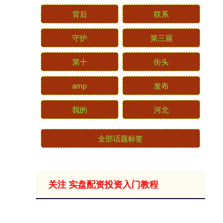
背后
联系
守护
第三届
第十
街头
amp
发布
我的
河北
全部话题标签
关注 实盘配资投资入门教程